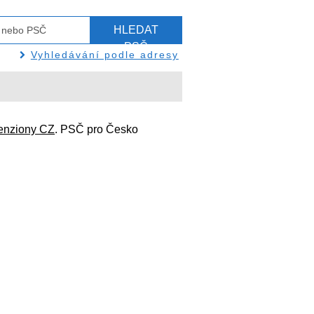
HLEDAT
PSČ
Vyhledávání podle adresy
enziony CZ
. PSČ pro Česko