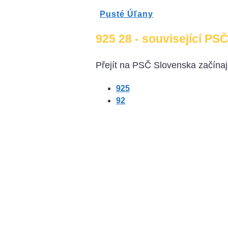
Pusté Úľany
925 28 - související PSČ
Přejít na PSČ Slovenska začínají
925
92