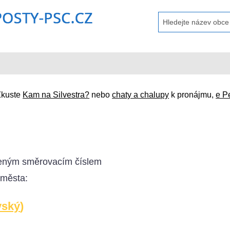
Zkuste
Kam na Silvestra?
nebo
chaty a chalupy
k pronájmu,
e P
eným směrovacím číslem
 města:
vský
)