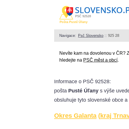
PSČ 92528
Pošta Pusté Úľany
Navigace:
Psč Slovensko
::
925 28
Nevíte kam na dovolenou v ČR? 
hledejte na
PSČ měst a obcí
.
Informace o
PSČ 92528
:
pošta
Pusté Úľany
s výše uved
obsluhuje tyto slovenské obce a
Okres Galanta
(
kraj Trna