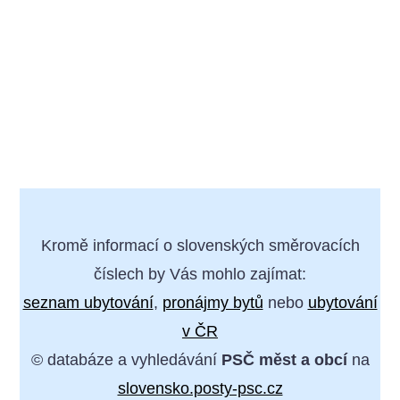
Kromě informací o slovenských směrovacích
číslech by Vás mohlo zajímat:
seznam ubytování
,
pronájmy bytů
nebo
ubytování
v ČR
© databáze a vyhledávání
PSČ měst a obcí
na
slovensko.posty-psc.cz