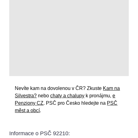
Nevíte kam na dovolenou v ČR? Zkuste
Kam na
Silvestra?
nebo
chaty a chalupy
k pronájmu,
e
Penziony CZ
. PSČ pro Česko hledejte na
PSČ
měst a obcí
.
Informace o
PSČ 92210
: