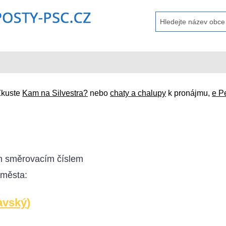
Zkuste
Kam na Silvestra?
nebo
chaty a chalupy
k pronájmu,
e P
 směrovacím číslem
 města:
avský
)