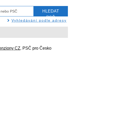
HLEDAT
PSČ
Vyhledávání podle adresy
enziony CZ
. PSČ pro Česko