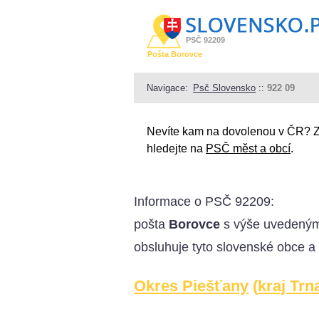
PSČ 92209
Pošta Borovce
Navigace:
Psč Slovensko
::
922 09
Nevíte kam na dovolenou v ČR? 
hledejte na
PSČ měst a obcí
.
Informace o
PSČ 92209
:
pošta
Borovce
s výše uvedeným
obsluhuje tyto slovenské obce a
Okres Piešťany
(
kraj Trn