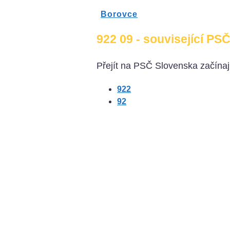
Borovce
922 09 - související PSČ
Přejít na PSČ Slovenska začínají
922
92