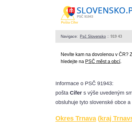
PSČ 91943
Pošta Cífer
Navigace:
Psč Slovensko
::
919 43
Nevíte kam na dovolenou v ČR? 
hledejte na
PSČ měst a obcí
.
Informace o
PSČ 91943
:
pošta
Cífer
s výše uvedeným sm
obsluhuje tyto slovenské obce a
Okres Trnava
(
kraj Trnav