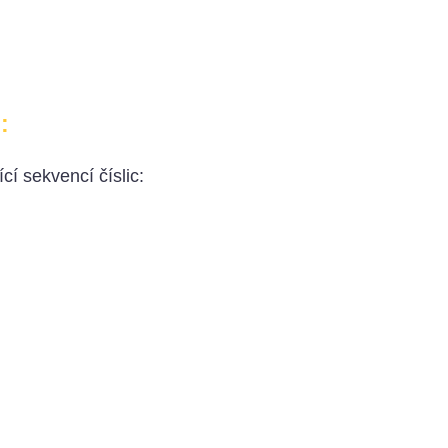
:
cí sekvencí číslic: