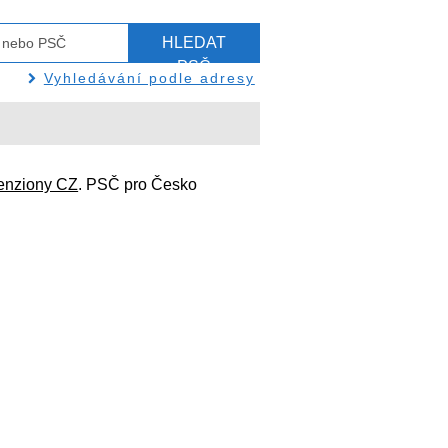
HLEDAT
PSČ
Vyhledávání podle adresy
enziony CZ
. PSČ pro Česko