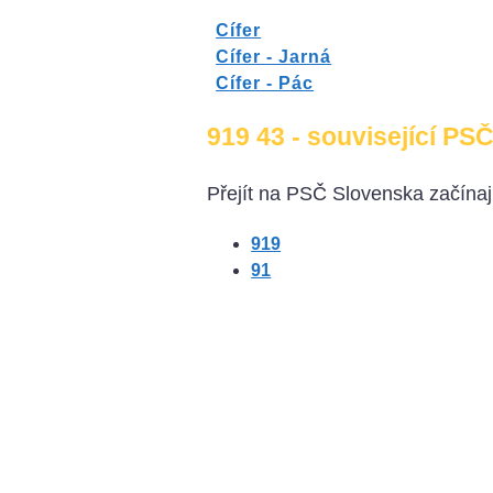
Cífer
Cífer - Jarná
Cífer - Pác
919 43 - související PSČ
Přejít na PSČ Slovenska začínají
919
91