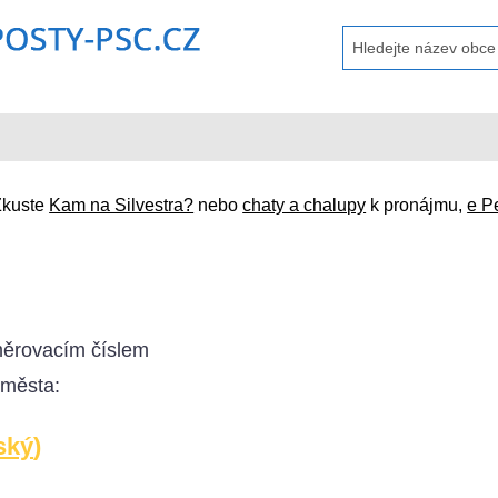
Zkuste
Kam na Silvestra?
nebo
chaty a chalupy
k pronájmu,
e P
ěrovacím číslem
 města:
ský
)