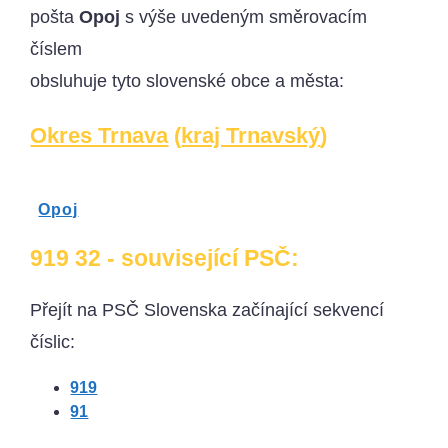
pošta
Opoj
s výše uvedeným směrovacím
číslem
obsluhuje tyto slovenské obce a města:
Okres Trnava
(
kraj Trnavský
)
Opoj
919 32 - související PSČ:
Přejít na PSČ Slovenska začínající sekvencí
číslic:
919
91