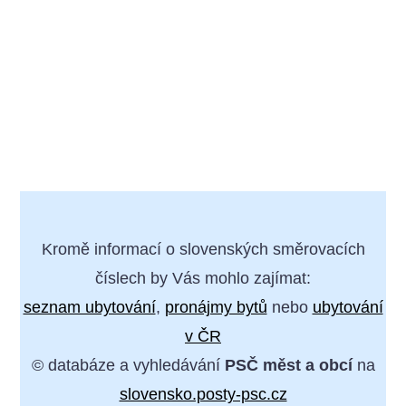
Kromě informací o slovenských směrovacích
číslech by Vás mohlo zajímat:
seznam ubytování
,
pronájmy bytů
nebo
ubytování
v ČR
© databáze a vyhledávání
PSČ měst a obcí
na
slovensko.posty-psc.cz