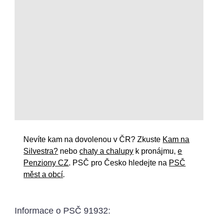
Nevíte kam na dovolenou v ČR? Zkuste
Kam na
Silvestra?
nebo
chaty a chalupy
k pronájmu,
e
Penziony CZ
. PSČ pro Česko hledejte na
PSČ
měst a obcí
.
Informace o
PSČ 91932
: