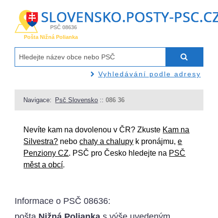
PSČ 08636
Pošta Nižná Polianka
Vyhledávání podle adresy
Navigace:
Psč Slovensko
::
086 36
Nevíte kam na dovolenou v ČR? Zkuste
Kam na
Silvestra?
nebo
chaty a chalupy
k pronájmu,
e
Penziony CZ
. PSČ pro Česko hledejte na
PSČ
měst a obcí
.
Informace o
PSČ 08636
:
pošta
Nižná Polianka
s výše uvedeným