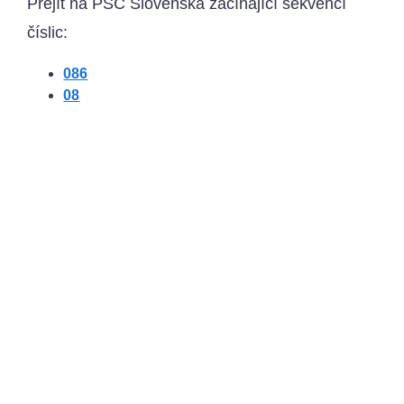
Přejít na PSČ Slovenska začínající sekvencí
číslic:
086
08