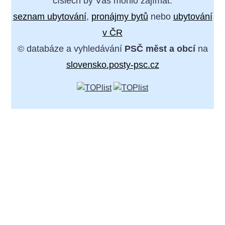
číslech by Vás mohlo zajímat:
seznam ubytování
,
pronájmy bytů
nebo
ubytování
v ČR
© databáze a vyhledávání
PSČ měst a obcí
na
slovensko.posty-psc.cz